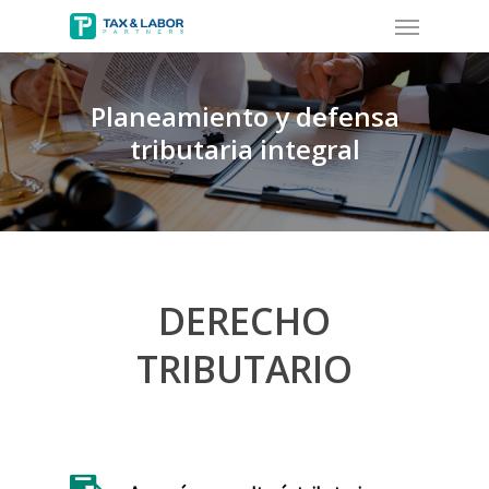
Menu
Skip
to
main
content
Planeamiento y defensa
tributaria integral
DERECHO
TRIBUTARIO