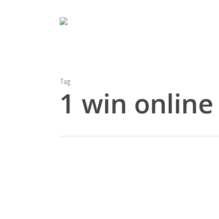
Skip
to
main
content
Tag
1 win online