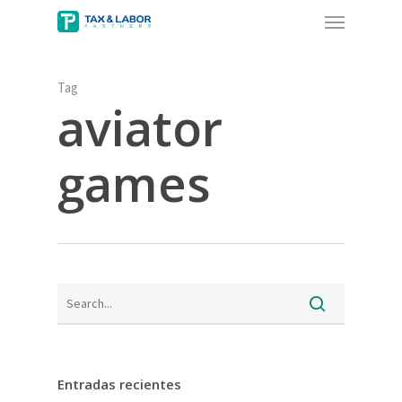
Menu
Skip
to
main
content
Tag
aviator
games
Entradas recientes