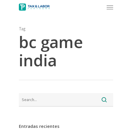
Menu
Skip
to
main
content
Tag
bc game
india
Entradas recientes