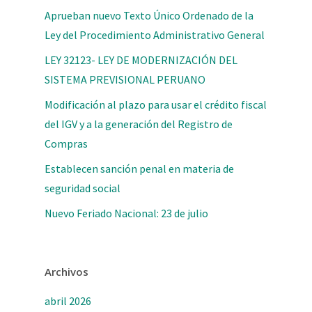
Aprueban nuevo Texto Único Ordenado de la
Ley del Procedimiento Administrativo General
LEY 32123- LEY DE MODERNIZACIÓN DEL
SISTEMA PREVISIONAL PERUANO
Modificación al plazo para usar el crédito fiscal
del IGV y a la generación del Registro de
Compras
Establecen sanción penal en materia de
seguridad social
Nuevo Feriado Nacional: 23 de julio
Archivos
abril 2026