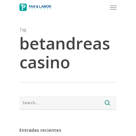
Menu
Skip
to
main
content
Tag
betandreas
casino
Entradas recientes