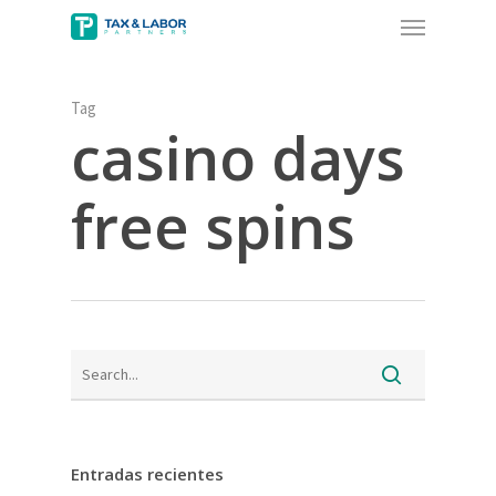
Menu
Skip
to
main
content
Tag
casino days
free spins
Entradas recientes