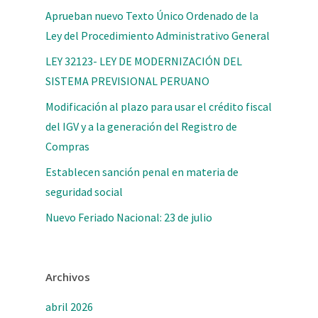
Aprueban nuevo Texto Único Ordenado de la
Ley del Procedimiento Administrativo General
LEY 32123- LEY DE MODERNIZACIÓN DEL
SISTEMA PREVISIONAL PERUANO
Modificación al plazo para usar el crédito fiscal
del IGV y a la generación del Registro de
Compras
Establecen sanción penal en materia de
seguridad social
Nuevo Feriado Nacional: 23 de julio
Archivos
abril 2026