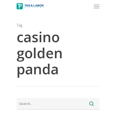
Menu
Skip
to
main
content
Tag
casino
golden
panda