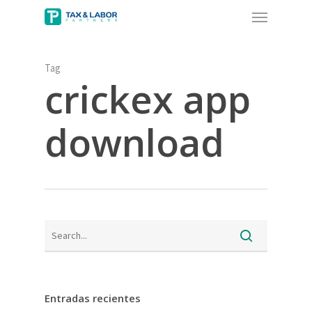
Menu
Skip
to
main
content
Tag
crickex app
download
Entradas recientes