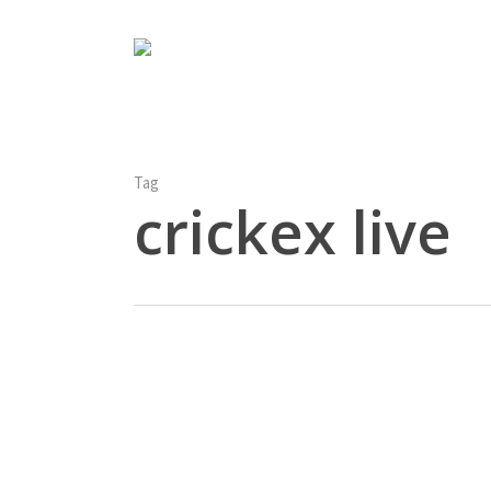
Skip
to
main
content
Tag
crickex live