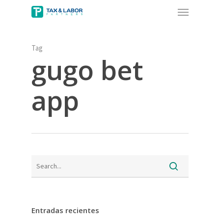
Menu
Skip
to
main
content
Tag
gugo bet
app
Entradas recientes