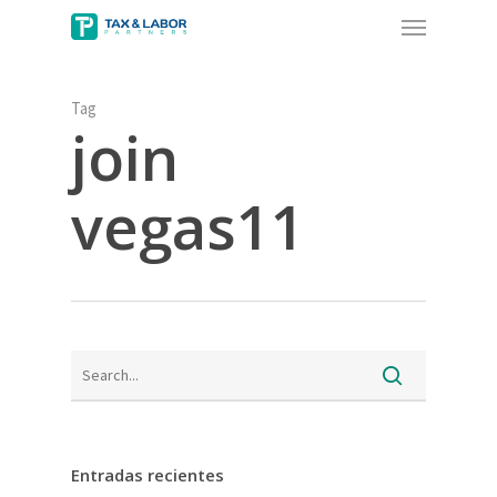
Menu
Skip
to
main
content
Tag
join
vegas11
Entradas recientes