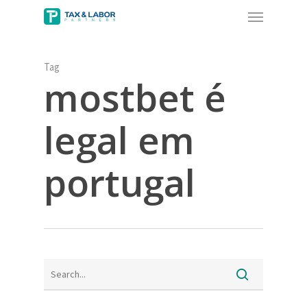
Menu
Skip
to
main
content
Tag
mostbet é
legal em
portugal