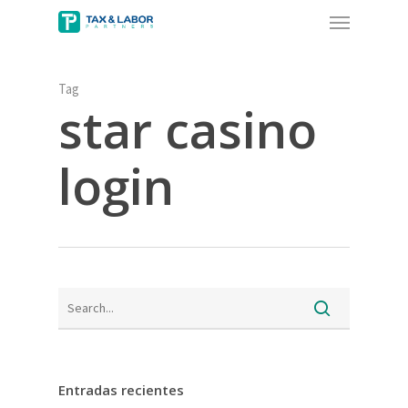
Menu
Skip
to
main
content
Tag
star casino
login
Entradas recientes