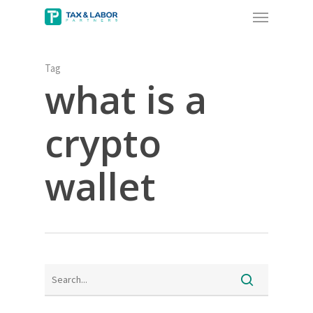
Menu
Skip
to
main
content
Tag
what is a
crypto
wallet